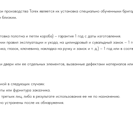
и производства Torex является их установка специально обученными брига
 близким.
овка полотна и петли короба) – гарантия 1 год с даты изготовления.
и правил эксплуатации и ухода, на цилиндровый и сувальдный замок – 1 г
а, глазок, ключевина, накладка на ручку и замок и т. д.) – 1 год или в со
и двери или ее отдельных элементов, вызванные дефектами материалов или
ьной в следующих случаях:
ты или фурнитура заказчика.
третьих лиц, либо в результате использования ее не по назначению.
о устранены после их обнаружения.