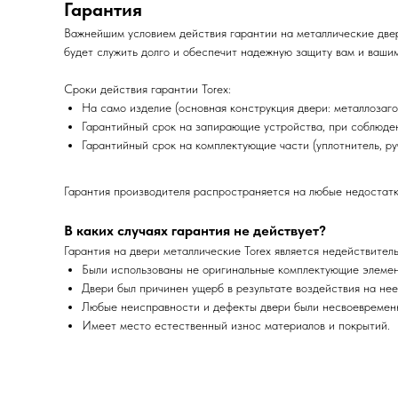
Гарантия
Важнейшим условием действия гарантии на металлические двер
будет служить долго и обеспечит надежную защиту вам и вашим
Сроки действия гарантии Torex:
На само изделие (основная конструкция двери: металлозагот
Гарантийный срок на запирающие устройства, при соблюдени
Гарантийный срок на комплектующие части (уплотнитель, ручк
Гарантия производителя распространяется на любые недостатк
В каких случаях гарантия не действует?
Гарантия на двери металлические Torex является недействител
Были использованы не оригинальные комплектующие элемен
Двери был причинен ущерб в результате воздействия на нее 
Любые неисправности и дефекты двери были несвоевременн
Имеет место естественный износ материалов и покрытий.