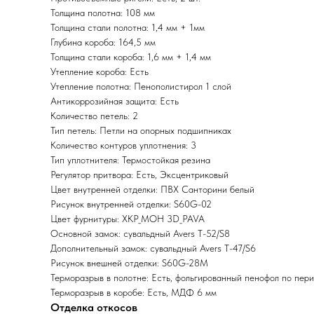
Толщина полотна: 108 мм
Толщина стали полотна: 1,4 мм + 1мм
Глубина короба: 164,5 мм
Толщина стали короба: 1,6 мм + 1,4 мм
Утепление короба: Есть
Утепление полотна: Пенополистирол 1 слой
Антикоррозийная защита: Есть
Количество петель: 2
Тип петель: Петли на опорных подшипниках
Количество контуров уплотнения: 3
Тип уплотнителя: Термостойкая резина
Регулятор притвора: Есть, Эксцентриковый
Цвет внутренней отделки: ПВХ Санторини белый
Рисунок внутренней отделки: S60G-02
Цвет фурнитуры: ХКР_МОН 3D_PAVA
Основной замок: сувальдный Avers T-52/S8
Дополнительный замок: сувальдный Avers T-47/S6
Рисунок внешней отделки: S60G-28M
Терморазрыв в полотне: Есть, фольгированный пенофол по пер
Терморазрыв в коробе: Есть, МДФ 6 мм
Отделка откосов