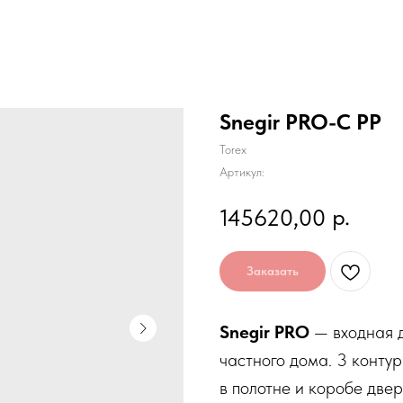
Snegir PRO-C PP
Torex
Артикул:
р.
145620,00
Заказать
Snegir PRO
— входная д
частного дома. 3 конту
в полотне и коробе две