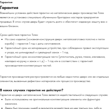
Гарантия
Гарантия
Важнейшим условием действия гарантии на металлические двери производства Torex
является их установка специально обученными бригадами мастеров предприятия
продавца. В этом случае дверь будет служить долго и обеспечит надежную защиту вам и
вашим близким.
Сроки действия гарантии Torex:
На само изделие (основная конструкция двери: металлозаготовка полотна и петли
короба) – гарантия 1 год с даты изготовления.
Гарантийный срок на запирающие устройства, при соблюдении правил эксплуатации
и ухода, на цилиндровый и сувальдный замок – 1 год.
Гарантийный срок на комплектующие части (уплотнитель, ручка, глазок, ключевина,
накладка на ручку и замок и т. д.) – 1 год или в соответствии с гарантией
производителя комплектующих частей.
Гарантия производителя распространяется на любые недостатки двери или ее отдельных
элементов, вызванные дефектами материалов или процесса производства.
В каких случаях гарантия не действует?
Гарантия на двери металлические Torex является недействительной в следующих случаях:
Были использованы не оригинальные комплектующие элементы или фурнитура
заказчика.
Двери был причинен ущерб в результате воздействия на нее третьих лиц, либо в