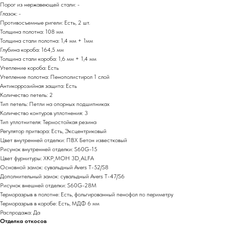
Порог из нержавеющей стали: -
Глазок: -
Противосъемные ригели: Есть, 2 шт.
Толщина полотна: 108 мм
Толщина стали полотна: 1,4 мм + 1мм
Глубина короба: 164,5 мм
Толщина стали короба: 1,6 мм + 1,4 мм
Утепление короба: Есть
Утепление полотна: Пенополистирол 1 слой
Антикоррозийная защита: Есть
Количество петель: 2
Тип петель: Петли на опорных подшипниках
Количество контуров уплотнения: 3
Тип уплотнителя: Термостойкая резина
Регулятор притвора: Есть, Эксцентриковый
Цвет внутренней отделки: ПВХ Бетон известковый
Рисунок внутренней отделки: S60G-15
Цвет фурнитуры: ХКР_МОН 3D_ALFA
Основной замок: сувальдный Avers T-52/S8
Дополнительный замок: сувальдный Avers T-47/S6
Рисунок внешней отделки: S60G-28M
Терморазрыв в полотне: Есть, фольгированный пенофол по периметру
Терморазрыв в коробе: Есть, МДФ 6 мм
Распродажа: Да
Отделка откосов