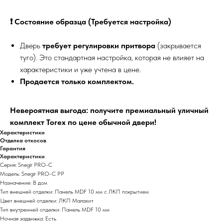
❗️ Состояние образца (Требуется настройка)
Дверь
требует регулировки притвора
(закрывается
туго). Это стандартная настройка, которая не влияет на
характеристики и уже учтена в цене.
Продается только комплектом.
Невероятная выгода: получите премиальный уличный
комплект Torex по цене обычной двери!
Характеристики
Отделка откосов
Гарантия
Характеристики
Серия: Snegir PRO-C
Модель: Snegir PRO-C PP
Назначение: В дом
Тип внешней отделки: Панель MDF 10 мм с ЛКП покрытием
Цвет внешней отделки: ЛКП Малахит
Тип внутренней отделки: Панель MDF 10 мм
Ночная задвижка: Есть