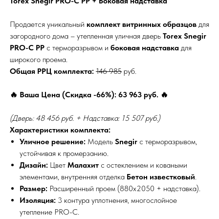
Torex Snegir PRO-C PP + Боковая надставка
Продается уникальный
комплект витринных образцов
для
загородного дома – утепленная уличная дверь
Torex Snegir
PRO-C PP
с терморазрывом и
боковая надставка
для
широкого проема.
Общая РРЦ комплекта:
146 985
руб.
🔥 Ваша Цена (Скидка -66%): 63 963 руб. 🔥
(Дверь: 48 456 руб. + Надставка: 15 507 руб.)
Характеристики комплекта:
Уличное решение:
Модель
Snegir
с терморазрывом,
устойчивая к промерзанию.
Дизайн:
Цвет
Малахит
с остеклением и коваными
элементами, внутренняя отделка
Бетон известковый
.
Размер:
Расширенный проем (880х2050 + надставка).
Изоляция:
3 контура уплотнения, многослойное
утепление PRO-C.