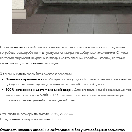
После монтажа входной двери проем выглядит не самым лучшим образом. Ему может
потребоваться доработка — штукатурка или закрытие доборными элементами. Откосы
не только закрывают некрасивые зазоры между дверным коробом и стеной, но также
перекрывают доступ сквознякам и шуму.
3 причины купить дверь Torex вместе с откосами:
Экономия времени и сил.
Мы предлагаем услугу «Установка дверей «под ключ» —
доборные элементы приходят в комплекте с новой стальной дверью.
100% сочетание с цветом входной двери.
Для изготовления доборных элементов
мы используем панели МДФ с ПВХ-пленкой. Такие же панели применяются при
производстве внутренней отделки дверей Torex.
Стандартные размеры по высоте: 2070, 2200 мм
Стандартные размеры по ширине: 200 мм
Стоимость входных дверей на сайте указана без учета доборных элементов