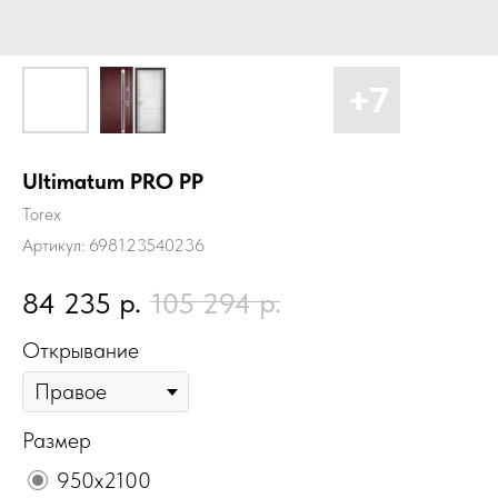
Ultimatum PRO PP
Torex
Артикул:
698123540236
р.
р.
84 235
105 294
Открывание
Размер
950х2100