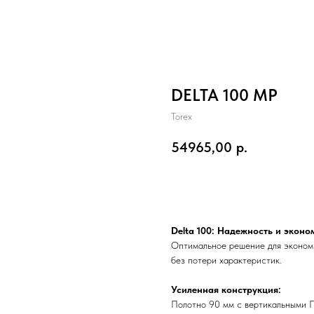
DELTA 100 MP
Torex
54965,00
р.
Заказать
Delta 100: Надежность и эконо
Оптимальное решение для экономн
без потери характеристик.
Усиленная конструкция:
Полотно 90 мм с вертикальными 