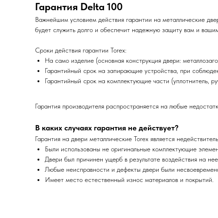
Гарантия Delta 100
Важнейшим условием действия гарантии на металлические двер
будет служить долго и обеспечит надежную защиту вам и вашим
Сроки действия гарантии Torex:
На само изделие (основная конструкция двери: металлозагот
Гарантийный срок на запирающие устройства, при соблюдени
Гарантийный срок на комплектующие части (уплотнитель, ручк
Гарантия производителя распространяется на любые недостатк
В каких случаях гарантия не действует?
Гарантия на двери металлические Torex является недействител
Были использованы не оригинальные комплектующие элемен
Двери был причинен ущерб в результате воздействия на нее 
Любые неисправности и дефекты двери были несвоевременн
Имеет место естественный износ материалов и покрытий.