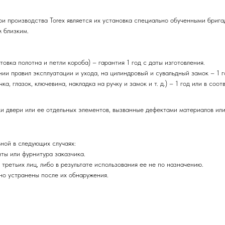
и производства Torex является их установка специально обученными брига
 близким.
овка полотна и петли короба) – гарантия 1 год с даты изготовления.
и правил эксплуатации и ухода, на цилиндровый и сувальдный замок – 1 г
а, глазок, ключевина, накладка на ручку и замок и т. д.) – 1 год или в со
и двери или ее отдельных элементов, вызванные дефектами материалов или
ьной в следующих случаях:
ты или фурнитура заказчика.
третьих лиц, либо в результате использования ее не по назначению.
о устранены после их обнаружения.