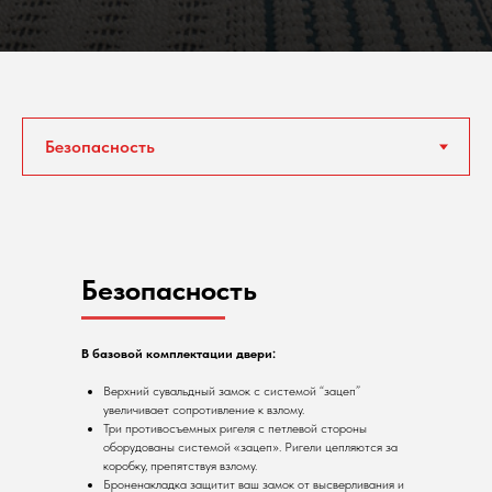
Безопасность
В базовой комплектации двери:
Верхний сувальдный замок с системой “зацеп”
увеличивает сопротивление к взлому.
Три противосъемных ригеля с петлевой стороны
оборудованы системой «зацеп». Ригели цепляются за
коробку, препятствуя взлому.
Броненакладка защитит ваш замок от высверливания и