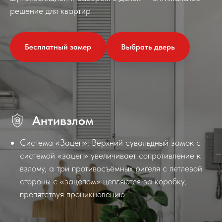
решение для квартир
Бесплатный замер
Выбрать дверь
Антивзлом
Система «Зацеп»: Верхний сувальдный замок с
системой «зацеп» увеличивает сопротивление к
взлому, а три противосъёмных ригеля с петлевой
стороны с «зацепом» цепляются за коробку,
препятствуя проникновению